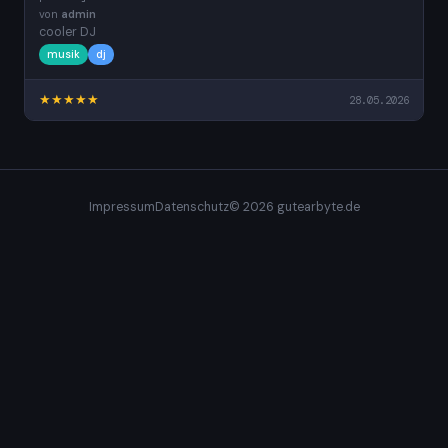
von
admin
cooler DJ
musik
dj
★
★
★
★
★
28.05.2026
Impressum
Datenschutz
© 2026
gutearbyte.de