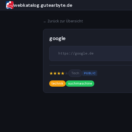
webkatalog.gutearbyte.de
← Zurück zur Übersicht
google
https://google.de
★
★
★
★
★
Tech
PUBLIC
technik
suchmaschine